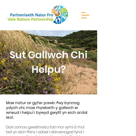
Sut Gallwch Chi
Helpu?
Mae natur ar gyfer pawb. Pwy bynnag
ydych chi, mae rhywbeth y gallwch ei
wneud i helpu'r bywyd gwyllt yn eich ardal
leol.
Gall camau gweithredu fod mor syml â rhoi
twll yn eich ffens i adael i ddraenogod fynd i