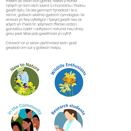
mewn ac allan o'ch gardd, newid y ffordd
rydych yn torri eich lawnt a chaniatáu i flodau
gwyllt dyfu. Os oes gennych fynediad i le a
rennir, gallwch weithio gyda'ch cymdogion i'w
wneud yn fwy cyfeillgar i fywyd gwyllt neu os
ydych yn rheoli tir, ystyriwch ffensio ardal i
ganiatáu coetir i adfywio’n naturiol neu drwy
greu pwll. Mae pob gweithred yn cyfrif.
​
Cliciwch ar yr eicon perthnasol isod i gael
gwybod am sut y gallwch helpu.