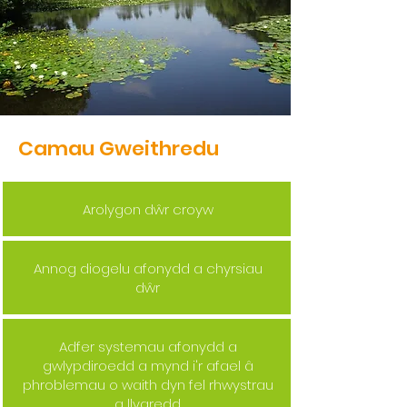
Camau Gweithredu
Arolygon dŵr croyw
Annog diogelu afonydd a chyrsiau
dŵr
Adfer systemau afonydd a
gwlypdiroedd a mynd i'r afael â
phroblemau o waith dyn fel rhwystrau
a llygredd