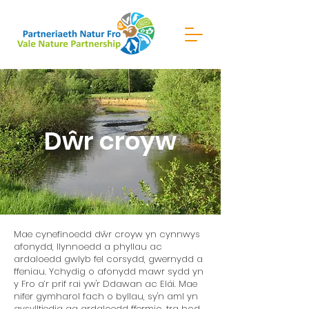
Dŵr croyw
Mae cynefinoedd dŵr croyw yn cynnwys
afonydd, llynnoedd a phyllau ac
ardaloedd gwlyb fel corsydd, gwernydd a
ffeniau. Ychydig o afonydd mawr sydd yn
y Fro a’r prif rai yw'r Ddawan ac Elái. Mae
nifer gymharol fach o byllau, sy'n aml yn
gysylltiedig ag ardaloedd ffermio, tra bod