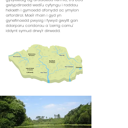
gwlypdiroedd wedi'u cyfyngu i raddau
helaeth i gymoedd afonydd ac ymylon
arfordirol. Mae'r rhain i gyd yn
gynefinoedd pwysig i fywyd gwyllt gan
ddarparu coridorau a 'cerrig camu'
iddynt symud drwy'r dirwedd.